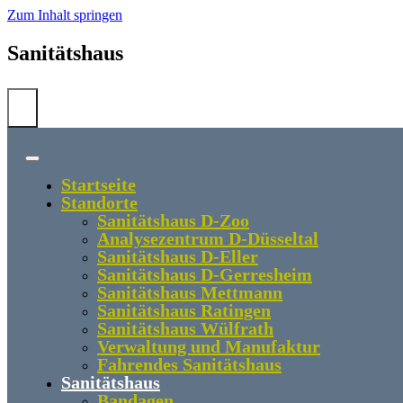
Zum Inhalt springen
Sanitätshaus
Startseite
Standorte
Sanitätshaus D-Zoo
Analysezentrum D-Düsseltal
Sanitätshaus D-Eller
Sanitätshaus D-Gerresheim
Sanitätshaus Mettmann
Sanitätshaus Ratingen
Sanitätshaus Wülfrath
Verwaltung und Manufaktur
Fahrendes Sanitätshaus
Sanitätshaus
Bandagen