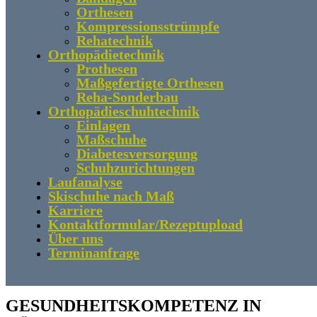
Orthesen
Kompressionsstrümpfe
Rehatechnik
Orthopädietechnik
Prothesen
Maßgefertigte Orthesen
Reha-Sonderbau
Orthopädieschuhtechnik
Einlagen
Maßschuhe
Diabetesversorgung
Schuhzurichtungen
Laufanalyse
Skischuhe nach Maß
Karriere
Kontaktformular/Rezeptupload
Über uns
Terminanfrage
GESUNDHEITSKOMPETENZ IN